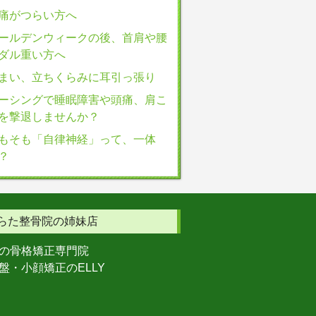
痛がつらい方へ
ールデンウィークの後、首肩や腰
ダル重い方へ
まい、立ちくらみに耳引っ張り
ーシングで睡眠障害や頭痛、肩こ
を撃退しませんか？
もそも「自律神経」って、一体
？
らた整骨院の姉妹店
の骨格矯正専門院
・小顔矯正のELLY