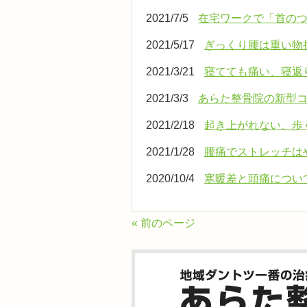
2021/7/5
在宅ワークで「首の
2021/5/17
ぎっくり腰は重い物
2021/3/21
寝てても痛い、寝返
2021/3/3
あらた整骨院の新型
2021/2/18
起き上がれない、歩
2021/1/28
腰痛でストレッチは
2020/10/4
寒暖差と頭痛につい
« 前のページ