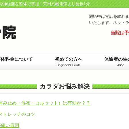
骨神経痛を整体で撃退！荒田八幡電停より徒歩1分
施術中は電話を取れ
いたします。ネット
当院は予
整体料金について
初めての方へ
体験者の生
Beginner’s Guide
Voice
カラダお悩み解決
痛み止め・湿布・コルセット）は有効か？？
ストレッチのコツ
が痛い原因