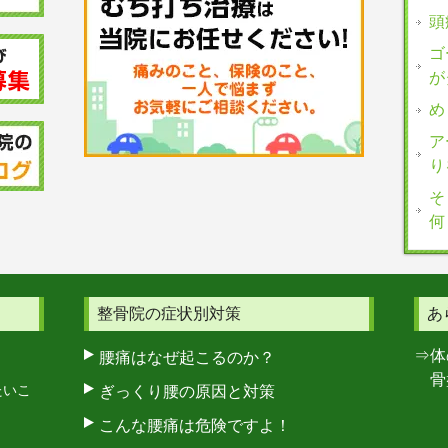
頭
ゴ
が
め
ア
り
そ
何
整骨院の症状別対策
あ
⇒体
腰痛はなぜ起こるのか？
骨盤
たいこ
ぎっくり腰の原因と対策
こんな腰痛は危険ですよ！